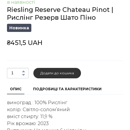
в наявності
Riesling Reserve Chateau Pinot |
Рислінг Резерв Шато Піно
Новинка
₴451,5 UAH
Додати до кошика
ОПИС
ПОДРОБИЦІ ТА ХАРАКТЕРИСТИКИ
виноград : 100% Рислінг
колір: Світло-солом’яний
вміст спирту: 11,9 %
Рік врожаю: 2023