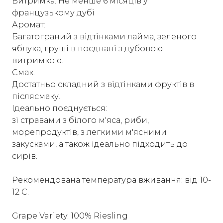
Витримка: Не менше 6 місяців у
французькому дубі
Аромат:
Багатограний з відтінками лайма, зеленого
яблука, груші в поєднані з дубовою
витримкою.
Смак:
Достатньо складний з відтінками фруктів в
післясмаку.
Ідеально поєднується:
зі стравами з білого м'яса, риби,
морепродуктів, з легкими м'ясними
закусками, а також ідеально підходить до
сирів.
Рекомендована температура вживання: від 10-
12 С.
Grape Variety: 100% Riesling