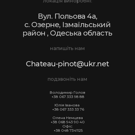
локація виноробні:
Вул. Польова 4а,
с. Озерне, Ізмаїльський
район , Одеська область
напишіть нам
Chateau-pinot
@ukr.net
подзвоніть нам
Володимир Голов
+38 067
333 98 88
Юлія Іванова
+38 067 333 33 76
Олена Немцева
+38 068 943 90 40
Офіс:
+38 048 7341125